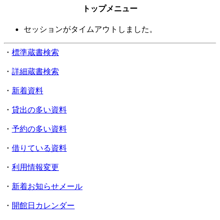
トップメニュー
セッションがタイムアウトしました。
・
標準蔵書検索
・
詳細蔵書検索
・
新着資料
・
貸出の多い資料
・
予約の多い資料
・
借りている資料
・
利用情報変更
・
新着お知らせメール
・
開館日カレンダー