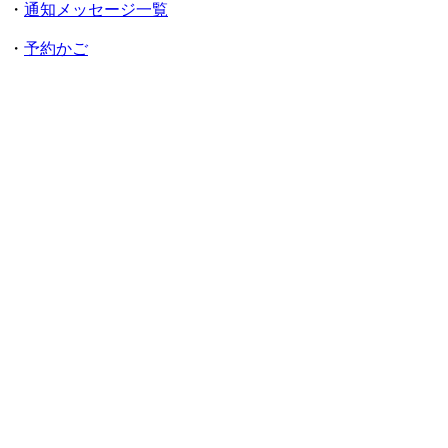
・
通知メッセージ一覧
・
予約かご