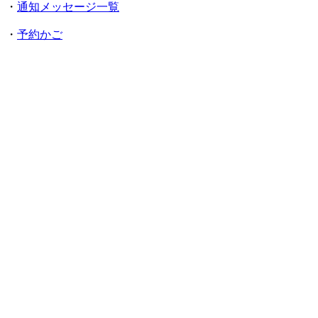
・
通知メッセージ一覧
・
予約かご