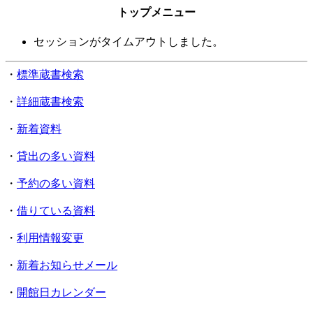
トップメニュー
セッションがタイムアウトしました。
・
標準蔵書検索
・
詳細蔵書検索
・
新着資料
・
貸出の多い資料
・
予約の多い資料
・
借りている資料
・
利用情報変更
・
新着お知らせメール
・
開館日カレンダー