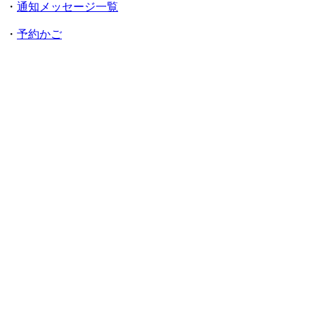
・
通知メッセージ一覧
・
予約かご