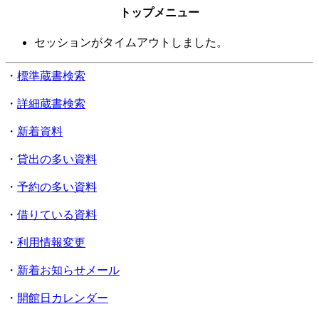
トップメニュー
セッションがタイムアウトしました。
・
標準蔵書検索
・
詳細蔵書検索
・
新着資料
・
貸出の多い資料
・
予約の多い資料
・
借りている資料
・
利用情報変更
・
新着お知らせメール
・
開館日カレンダー