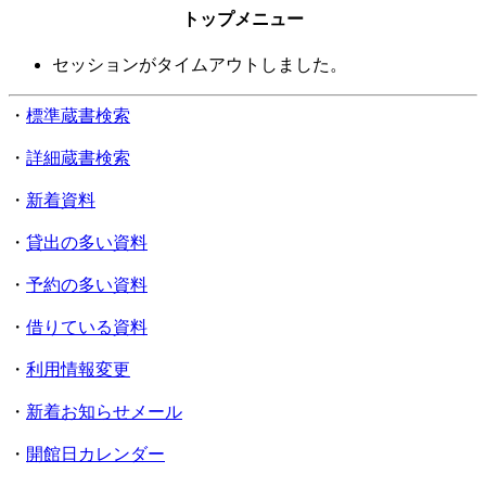
トップメニュー
セッションがタイムアウトしました。
・
標準蔵書検索
・
詳細蔵書検索
・
新着資料
・
貸出の多い資料
・
予約の多い資料
・
借りている資料
・
利用情報変更
・
新着お知らせメール
・
開館日カレンダー