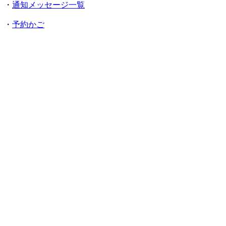
・
通知メッセージ一覧
・
予約かご