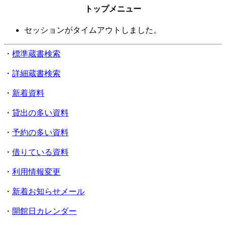
トップメニュー
セッションがタイムアウトしました。
・
標準蔵書検索
・
詳細蔵書検索
・
新着資料
・
貸出の多い資料
・
予約の多い資料
・
借りている資料
・
利用情報変更
・
新着お知らせメール
・
開館日カレンダー