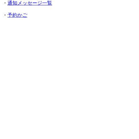
・
通知メッセージ一覧
・
予約かご