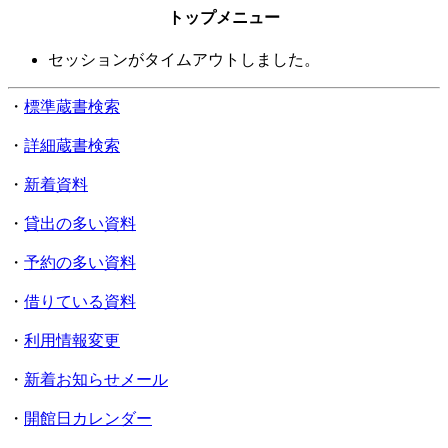
トップメニュー
セッションがタイムアウトしました。
・
標準蔵書検索
・
詳細蔵書検索
・
新着資料
・
貸出の多い資料
・
予約の多い資料
・
借りている資料
・
利用情報変更
・
新着お知らせメール
・
開館日カレンダー