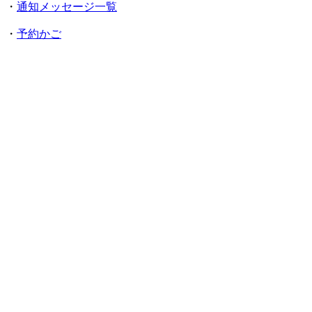
・
通知メッセージ一覧
・
予約かご