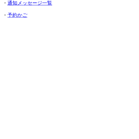
・
通知メッセージ一覧
・
予約かご