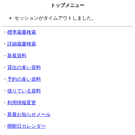
トップメニュー
セッションがタイムアウトしました。
・
標準蔵書検索
・
詳細蔵書検索
・
新着資料
・
貸出の多い資料
・
予約の多い資料
・
借りている資料
・
利用情報変更
・
新着お知らせメール
・
開館日カレンダー