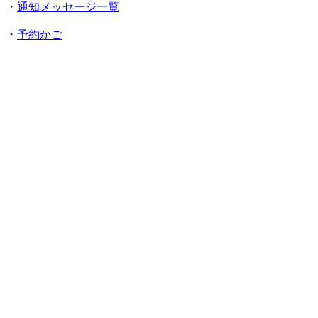
・
通知メッセージ一覧
・
予約かご