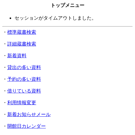
トップメニュー
セッションがタイムアウトしました。
・
標準蔵書検索
・
詳細蔵書検索
・
新着資料
・
貸出の多い資料
・
予約の多い資料
・
借りている資料
・
利用情報変更
・
新着お知らせメール
・
開館日カレンダー