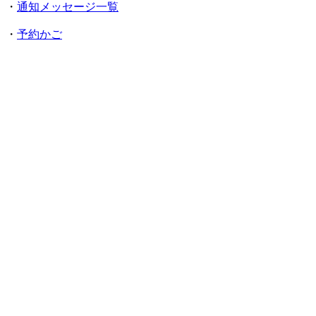
・
通知メッセージ一覧
・
予約かご