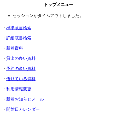
トップメニュー
セッションがタイムアウトしました。
・
標準蔵書検索
・
詳細蔵書検索
・
新着資料
・
貸出の多い資料
・
予約の多い資料
・
借りている資料
・
利用情報変更
・
新着お知らせメール
・
開館日カレンダー