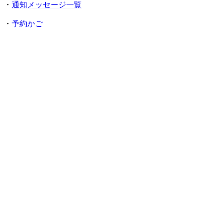
・
通知メッセージ一覧
・
予約かご