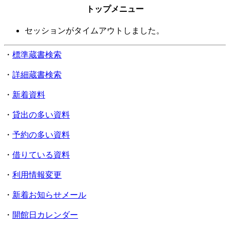
トップメニュー
セッションがタイムアウトしました。
・
標準蔵書検索
・
詳細蔵書検索
・
新着資料
・
貸出の多い資料
・
予約の多い資料
・
借りている資料
・
利用情報変更
・
新着お知らせメール
・
開館日カレンダー