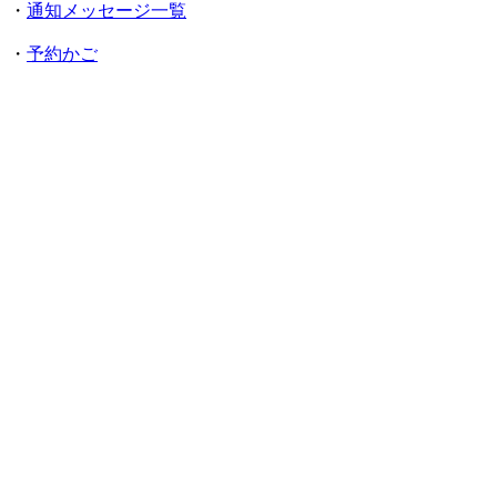
・
通知メッセージ一覧
・
予約かご