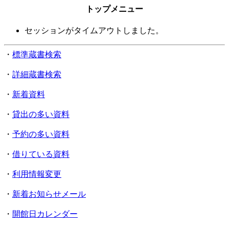
トップメニュー
セッションがタイムアウトしました。
・
標準蔵書検索
・
詳細蔵書検索
・
新着資料
・
貸出の多い資料
・
予約の多い資料
・
借りている資料
・
利用情報変更
・
新着お知らせメール
・
開館日カレンダー