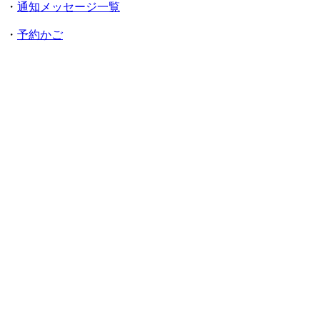
・
通知メッセージ一覧
・
予約かご