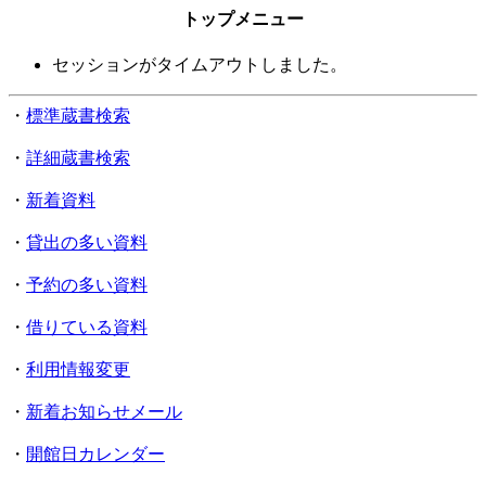
トップメニュー
セッションがタイムアウトしました。
・
標準蔵書検索
・
詳細蔵書検索
・
新着資料
・
貸出の多い資料
・
予約の多い資料
・
借りている資料
・
利用情報変更
・
新着お知らせメール
・
開館日カレンダー