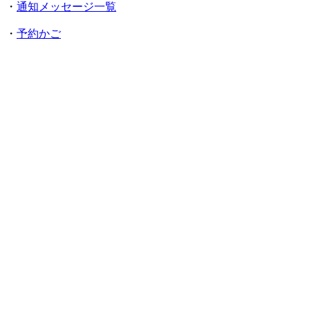
・
通知メッセージ一覧
・
予約かご