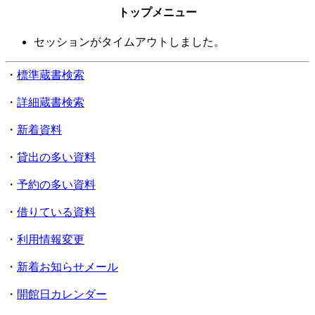
トップメニュー
セッションがタイムアウトしました。
・
標準蔵書検索
・
詳細蔵書検索
・
新着資料
・
貸出の多い資料
・
予約の多い資料
・
借りている資料
・
利用情報変更
・
新着お知らせメール
・
開館日カレンダー