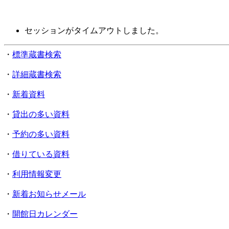
セッションがタイムアウトしました。
・
標準蔵書検索
・
詳細蔵書検索
・
新着資料
・
貸出の多い資料
・
予約の多い資料
・
借りている資料
・
利用情報変更
・
新着お知らせメール
・
開館日カレンダー