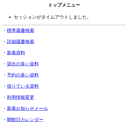
トップメニュー
セッションがタイムアウトしました。
・
標準蔵書検索
・
詳細蔵書検索
・
新着資料
・
貸出の多い資料
・
予約の多い資料
・
借りている資料
・
利用情報変更
・
新着お知らせメール
・
開館日カレンダー