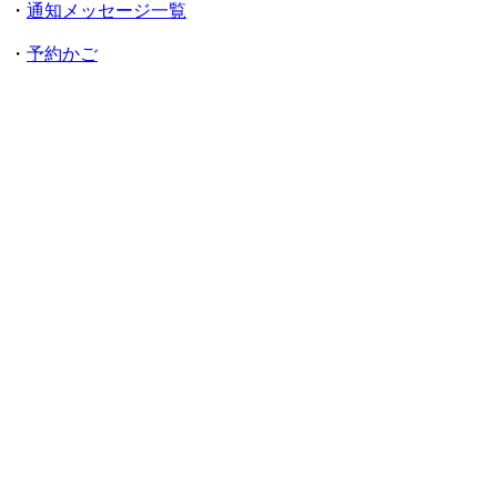
・
通知メッセージ一覧
・
予約かご