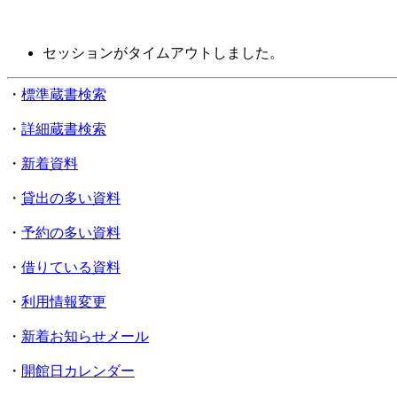
セッションがタイムアウトしました。
・
標準蔵書検索
・
詳細蔵書検索
・
新着資料
・
貸出の多い資料
・
予約の多い資料
・
借りている資料
・
利用情報変更
・
新着お知らせメール
・
開館日カレンダー