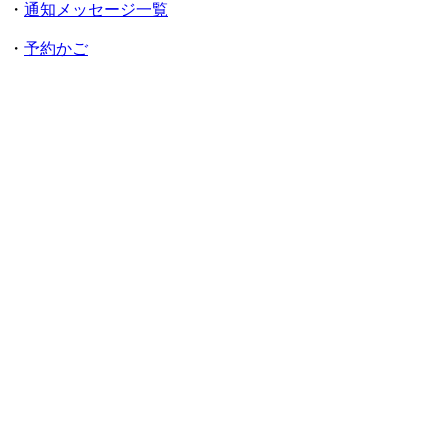
・
通知メッセージ一覧
・
予約かご