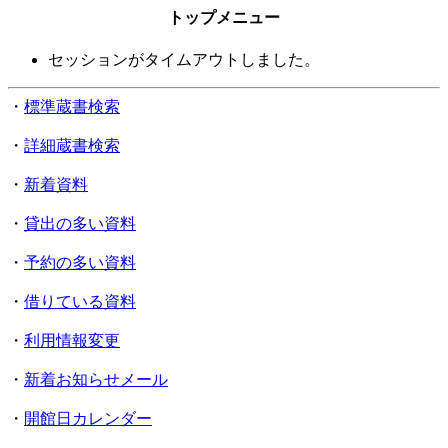
トップメニュー
セッションがタイムアウトしました。
・
標準蔵書検索
・
詳細蔵書検索
・
新着資料
・
貸出の多い資料
・
予約の多い資料
・
借りている資料
・
利用情報変更
・
新着お知らせメール
・
開館日カレンダー