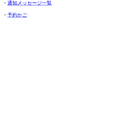
・
通知メッセージ一覧
・
予約かご