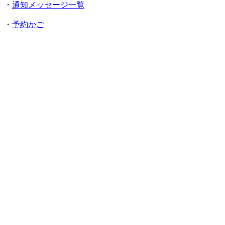
・
通知メッセージ一覧
・
予約かご