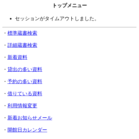
トップメニュー
セッションがタイムアウトしました。
・
標準蔵書検索
・
詳細蔵書検索
・
新着資料
・
貸出の多い資料
・
予約の多い資料
・
借りている資料
・
利用情報変更
・
新着お知らせメール
・
開館日カレンダー