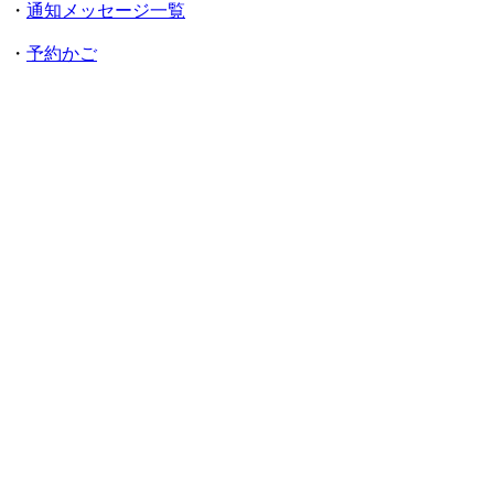
・
通知メッセージ一覧
・
予約かご