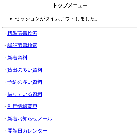
トップメニュー
セッションがタイムアウトしました。
・
標準蔵書検索
・
詳細蔵書検索
・
新着資料
・
貸出の多い資料
・
予約の多い資料
・
借りている資料
・
利用情報変更
・
新着お知らせメール
・
開館日カレンダー