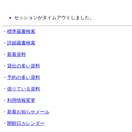
セッションがタイムアウトしました。
・
標準蔵書検索
・
詳細蔵書検索
・
新着資料
・
貸出の多い資料
・
予約の多い資料
・
借りている資料
・
利用情報変更
・
新着お知らせメール
・
開館日カレンダー