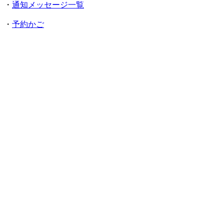
・
通知メッセージ一覧
・
予約かご