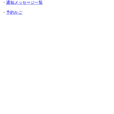
・
通知メッセージ一覧
・
予約かご