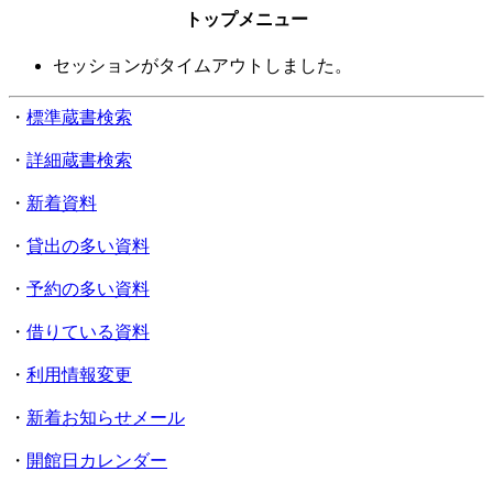
トップメニュー
セッションがタイムアウトしました。
・
標準蔵書検索
・
詳細蔵書検索
・
新着資料
・
貸出の多い資料
・
予約の多い資料
・
借りている資料
・
利用情報変更
・
新着お知らせメール
・
開館日カレンダー