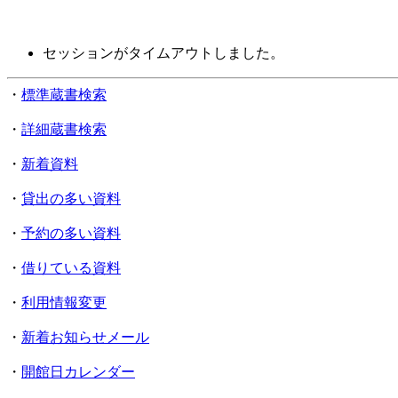
セッションがタイムアウトしました。
・
標準蔵書検索
・
詳細蔵書検索
・
新着資料
・
貸出の多い資料
・
予約の多い資料
・
借りている資料
・
利用情報変更
・
新着お知らせメール
・
開館日カレンダー