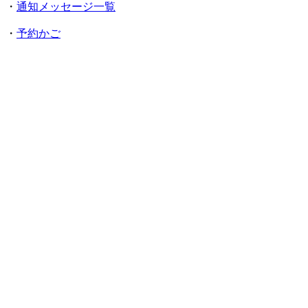
・
通知メッセージ一覧
・
予約かご