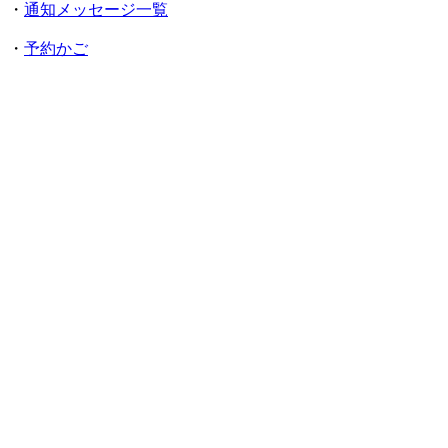
・
通知メッセージ一覧
・
予約かご