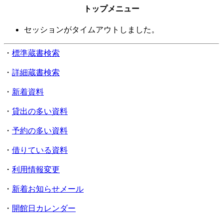
トップメニュー
セッションがタイムアウトしました。
・
標準蔵書検索
・
詳細蔵書検索
・
新着資料
・
貸出の多い資料
・
予約の多い資料
・
借りている資料
・
利用情報変更
・
新着お知らせメール
・
開館日カレンダー