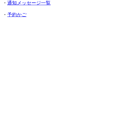
・
通知メッセージ一覧
・
予約かご