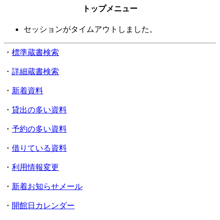
トップメニュー
セッションがタイムアウトしました。
・
標準蔵書検索
・
詳細蔵書検索
・
新着資料
・
貸出の多い資料
・
予約の多い資料
・
借りている資料
・
利用情報変更
・
新着お知らせメール
・
開館日カレンダー