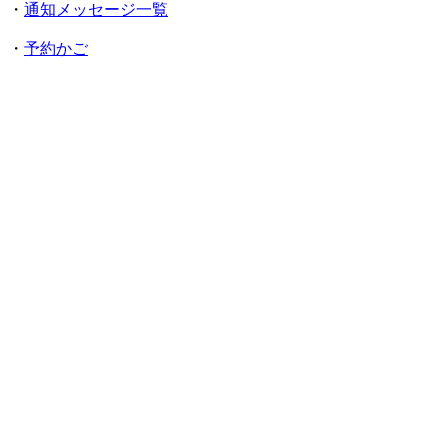
・
通知メッセージ一覧
・
予約かご