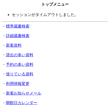
トップメニュー
セッションがタイムアウトしました。
・
標準蔵書検索
・
詳細蔵書検索
・
新着資料
・
貸出の多い資料
・
予約の多い資料
・
借りている資料
・
利用情報変更
・
新着お知らせメール
・
開館日カレンダー