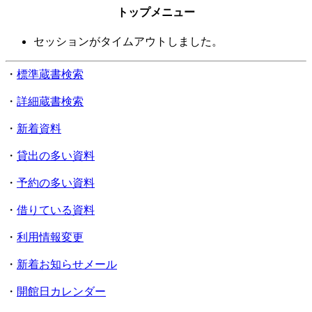
トップメニュー
セッションがタイムアウトしました。
・
標準蔵書検索
・
詳細蔵書検索
・
新着資料
・
貸出の多い資料
・
予約の多い資料
・
借りている資料
・
利用情報変更
・
新着お知らせメール
・
開館日カレンダー