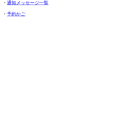
・
通知メッセージ一覧
・
予約かご