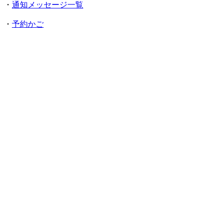
・
通知メッセージ一覧
・
予約かご