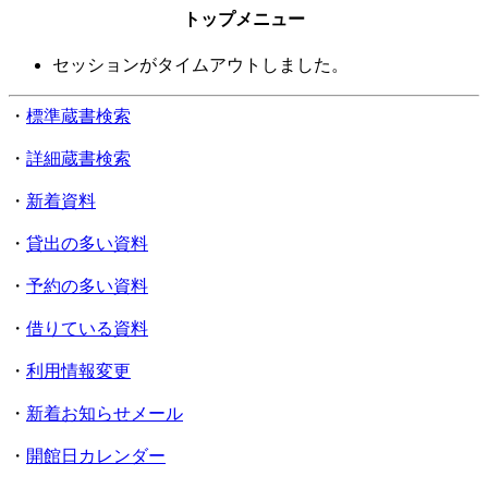
トップメニュー
セッションがタイムアウトしました。
・
標準蔵書検索
・
詳細蔵書検索
・
新着資料
・
貸出の多い資料
・
予約の多い資料
・
借りている資料
・
利用情報変更
・
新着お知らせメール
・
開館日カレンダー