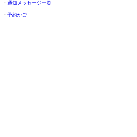
・
通知メッセージ一覧
・
予約かご