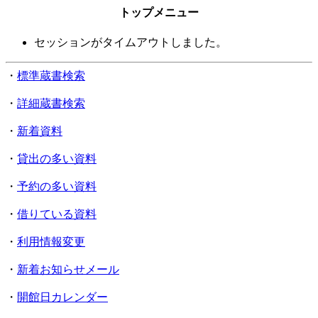
トップメニュー
セッションがタイムアウトしました。
・
標準蔵書検索
・
詳細蔵書検索
・
新着資料
・
貸出の多い資料
・
予約の多い資料
・
借りている資料
・
利用情報変更
・
新着お知らせメール
・
開館日カレンダー