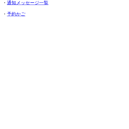
・
通知メッセージ一覧
・
予約かご