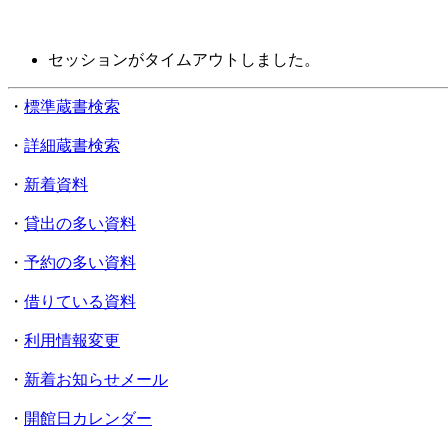
セッションがタイムアウトしました。
・
標準蔵書検索
・
詳細蔵書検索
・
新着資料
・
貸出の多い資料
・
予約の多い資料
・
借りている資料
・
利用情報変更
・
新着お知らせメール
・
開館日カレンダー