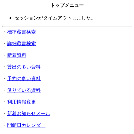
トップメニュー
セッションがタイムアウトしました。
・
標準蔵書検索
・
詳細蔵書検索
・
新着資料
・
貸出の多い資料
・
予約の多い資料
・
借りている資料
・
利用情報変更
・
新着お知らせメール
・
開館日カレンダー