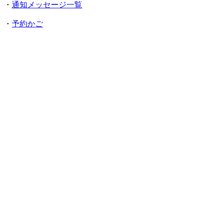
・
通知メッセージ一覧
・
予約かご