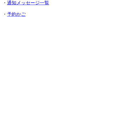
・
通知メッセージ一覧
・
予約かご