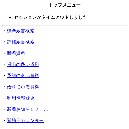
トップメニュー
セッションがタイムアウトしました。
・
標準蔵書検索
・
詳細蔵書検索
・
新着資料
・
貸出の多い資料
・
予約の多い資料
・
借りている資料
・
利用情報変更
・
新着お知らせメール
・
開館日カレンダー