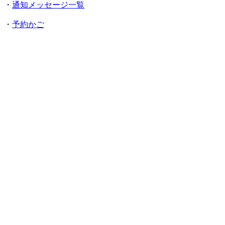
・
通知メッセージ一覧
・
予約かご