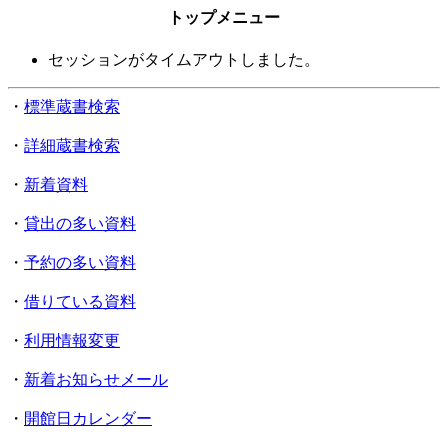
トップメニュー
セッションがタイムアウトしました。
・
標準蔵書検索
・
詳細蔵書検索
・
新着資料
・
貸出の多い資料
・
予約の多い資料
・
借りている資料
・
利用情報変更
・
新着お知らせメール
・
開館日カレンダー