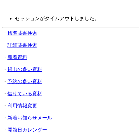
セッションがタイムアウトしました。
・
標準蔵書検索
・
詳細蔵書検索
・
新着資料
・
貸出の多い資料
・
予約の多い資料
・
借りている資料
・
利用情報変更
・
新着お知らせメール
・
開館日カレンダー