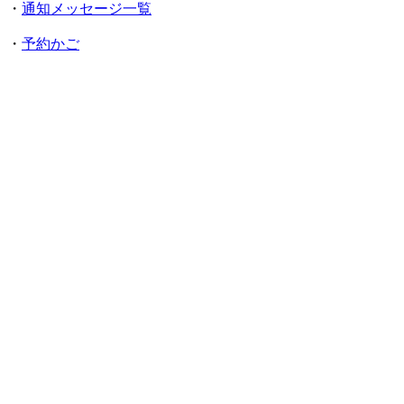
・
通知メッセージ一覧
・
予約かご