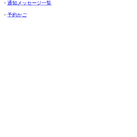
・
通知メッセージ一覧
・
予約かご