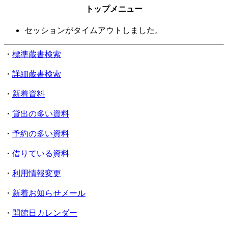
トップメニュー
セッションがタイムアウトしました。
・
標準蔵書検索
・
詳細蔵書検索
・
新着資料
・
貸出の多い資料
・
予約の多い資料
・
借りている資料
・
利用情報変更
・
新着お知らせメール
・
開館日カレンダー