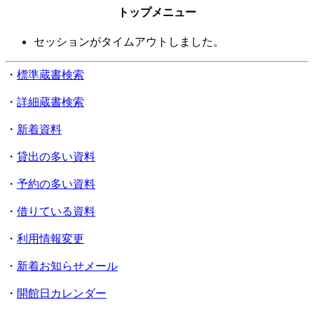
トップメニュー
セッションがタイムアウトしました。
・
標準蔵書検索
・
詳細蔵書検索
・
新着資料
・
貸出の多い資料
・
予約の多い資料
・
借りている資料
・
利用情報変更
・
新着お知らせメール
・
開館日カレンダー