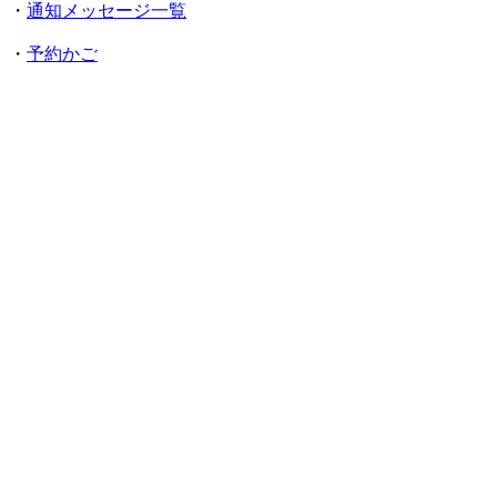
・
通知メッセージ一覧
・
予約かご