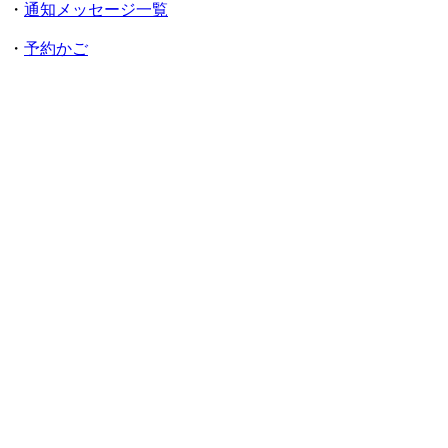
・
通知メッセージ一覧
・
予約かご