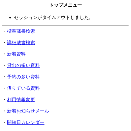
トップメニュー
セッションがタイムアウトしました。
・
標準蔵書検索
・
詳細蔵書検索
・
新着資料
・
貸出の多い資料
・
予約の多い資料
・
借りている資料
・
利用情報変更
・
新着お知らせメール
・
開館日カレンダー