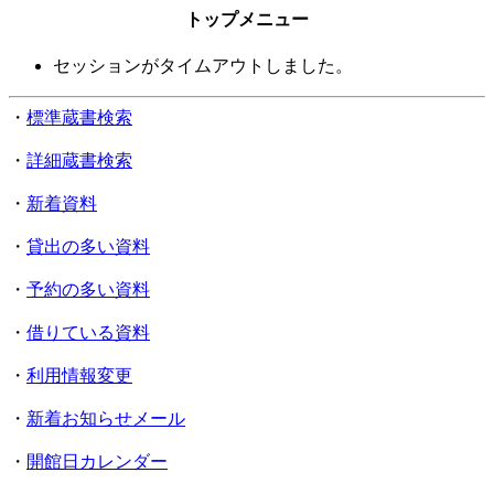
トップメニュー
セッションがタイムアウトしました。
・
標準蔵書検索
・
詳細蔵書検索
・
新着資料
・
貸出の多い資料
・
予約の多い資料
・
借りている資料
・
利用情報変更
・
新着お知らせメール
・
開館日カレンダー