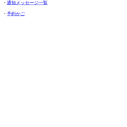
・
通知メッセージ一覧
・
予約かご