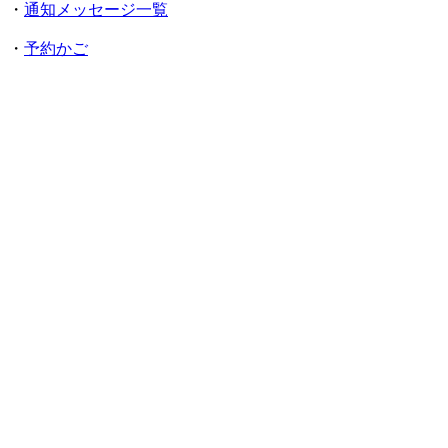
・
通知メッセージ一覧
・
予約かご