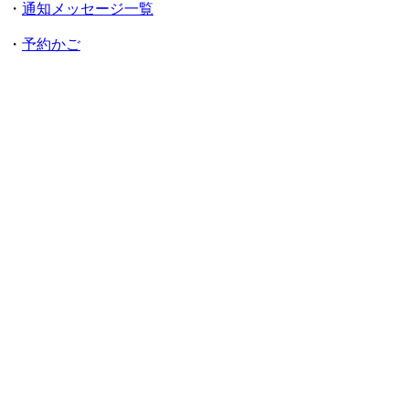
・
通知メッセージ一覧
・
予約かご