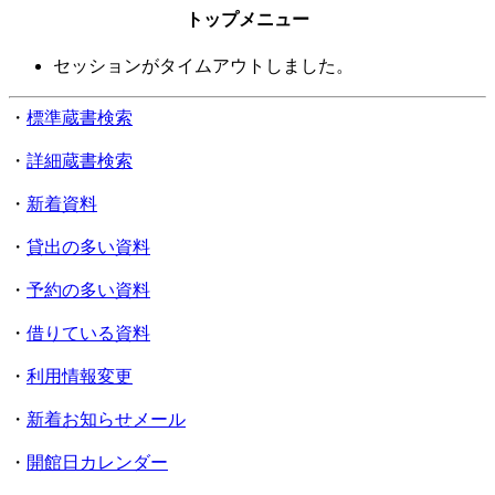
トップメニュー
セッションがタイムアウトしました。
・
標準蔵書検索
・
詳細蔵書検索
・
新着資料
・
貸出の多い資料
・
予約の多い資料
・
借りている資料
・
利用情報変更
・
新着お知らせメール
・
開館日カレンダー