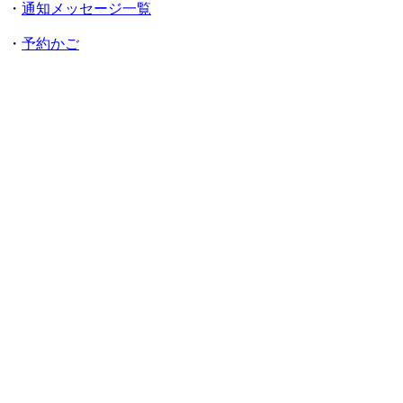
・
通知メッセージ一覧
・
予約かご