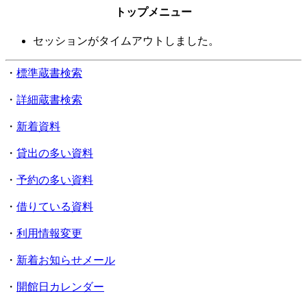
トップメニュー
セッションがタイムアウトしました。
・
標準蔵書検索
・
詳細蔵書検索
・
新着資料
・
貸出の多い資料
・
予約の多い資料
・
借りている資料
・
利用情報変更
・
新着お知らせメール
・
開館日カレンダー