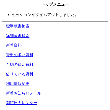
トップメニュー
セッションがタイムアウトしました。
・
標準蔵書検索
・
詳細蔵書検索
・
新着資料
・
貸出の多い資料
・
予約の多い資料
・
借りている資料
・
利用情報変更
・
新着お知らせメール
・
開館日カレンダー