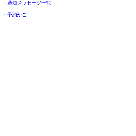
・
通知メッセージ一覧
・
予約かご