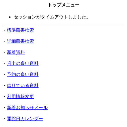
トップメニュー
セッションがタイムアウトしました。
・
標準蔵書検索
・
詳細蔵書検索
・
新着資料
・
貸出の多い資料
・
予約の多い資料
・
借りている資料
・
利用情報変更
・
新着お知らせメール
・
開館日カレンダー