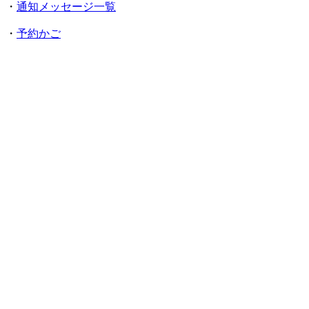
・
通知メッセージ一覧
・
予約かご