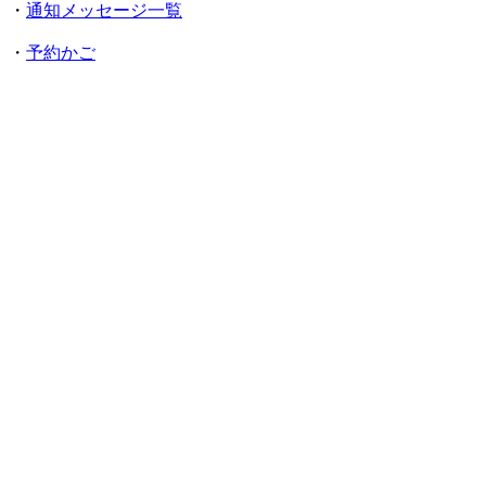
・
通知メッセージ一覧
・
予約かご