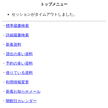
トップメニュー
セッションがタイムアウトしました。
・
標準蔵書検索
・
詳細蔵書検索
・
新着資料
・
貸出の多い資料
・
予約の多い資料
・
借りている資料
・
利用情報変更
・
新着お知らせメール
・
開館日カレンダー