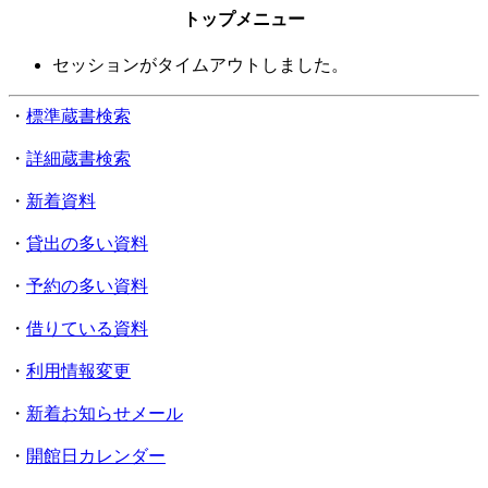
トップメニュー
セッションがタイムアウトしました。
・
標準蔵書検索
・
詳細蔵書検索
・
新着資料
・
貸出の多い資料
・
予約の多い資料
・
借りている資料
・
利用情報変更
・
新着お知らせメール
・
開館日カレンダー