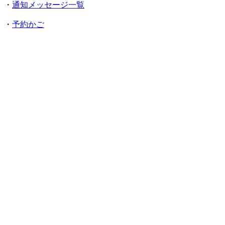
・
通知メッセージ一覧
・
予約かご