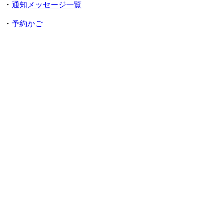
・
通知メッセージ一覧
・
予約かご