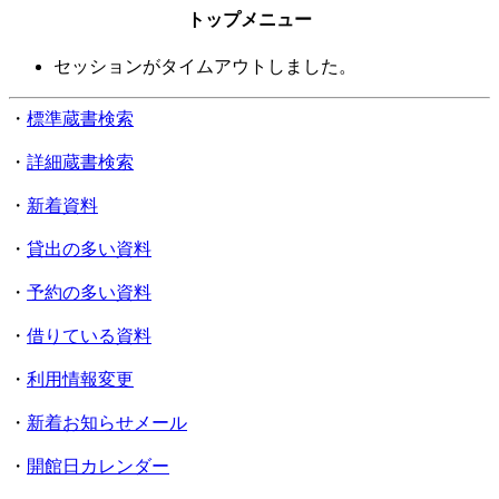
トップメニュー
セッションがタイムアウトしました。
・
標準蔵書検索
・
詳細蔵書検索
・
新着資料
・
貸出の多い資料
・
予約の多い資料
・
借りている資料
・
利用情報変更
・
新着お知らせメール
・
開館日カレンダー