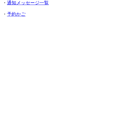
・
通知メッセージ一覧
・
予約かご