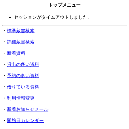
トップメニュー
セッションがタイムアウトしました。
・
標準蔵書検索
・
詳細蔵書検索
・
新着資料
・
貸出の多い資料
・
予約の多い資料
・
借りている資料
・
利用情報変更
・
新着お知らせメール
・
開館日カレンダー