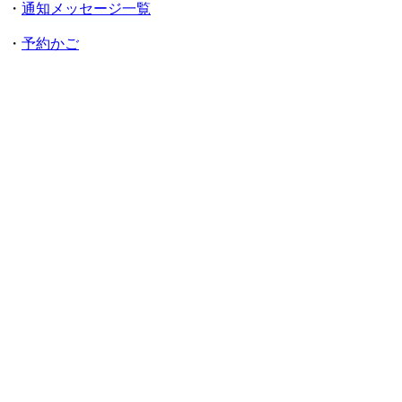
・
通知メッセージ一覧
・
予約かご