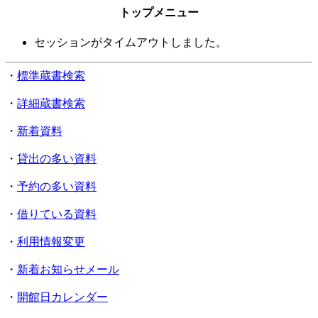
トップメニュー
セッションがタイムアウトしました。
・
標準蔵書検索
・
詳細蔵書検索
・
新着資料
・
貸出の多い資料
・
予約の多い資料
・
借りている資料
・
利用情報変更
・
新着お知らせメール
・
開館日カレンダー