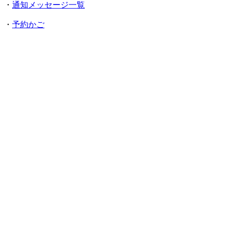
・
通知メッセージ一覧
・
予約かご