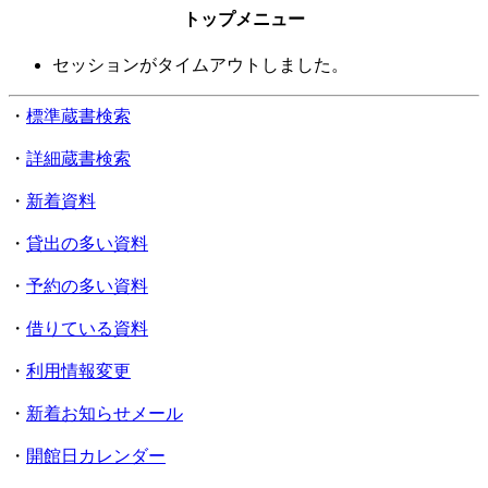
トップメニュー
セッションがタイムアウトしました。
・
標準蔵書検索
・
詳細蔵書検索
・
新着資料
・
貸出の多い資料
・
予約の多い資料
・
借りている資料
・
利用情報変更
・
新着お知らせメール
・
開館日カレンダー