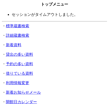
トップメニュー
セッションがタイムアウトしました。
・
標準蔵書検索
・
詳細蔵書検索
・
新着資料
・
貸出の多い資料
・
予約の多い資料
・
借りている資料
・
利用情報変更
・
新着お知らせメール
・
開館日カレンダー