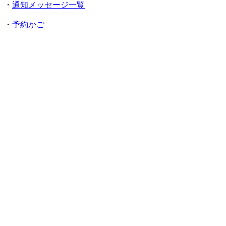
・
通知メッセージ一覧
・
予約かご