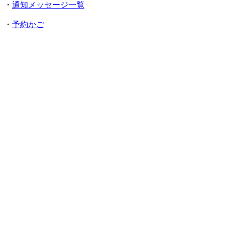
・
通知メッセージ一覧
・
予約かご