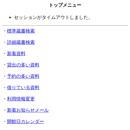
トップメニュー
セッションがタイムアウトしました。
・
標準蔵書検索
・
詳細蔵書検索
・
新着資料
・
貸出の多い資料
・
予約の多い資料
・
借りている資料
・
利用情報変更
・
新着お知らせメール
・
開館日カレンダー